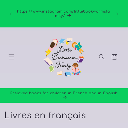
et
passer
au
https://www.instagram.com/littlebookwormsfa
mily/
contenu
Panier
Preloved books for children in French and in English
C
Livres en français
o