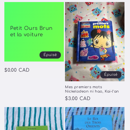
habituel
promotionnel
Petit Ours Brun
et la voiture
Épuisé
Prix
$0.00 CAD
Épuisé
habituel
Mes premiers mots
Nickelodeon ni hao, Kai-l’an
Prix
$3.00 CAD
habituel