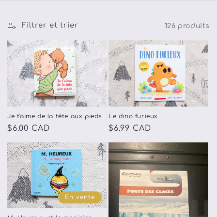
l
Filtrer et trier
126 produits
l
e
c
t
i
Je t'aime de la tête aux pieds
Le dino furieux
o
Prix
$6.00 CAD
Prix
$6.99 CAD
habituel
habituel
n
:
En vente