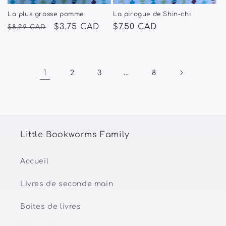
La plus grosse pomme
La pirogue de Shin-chi
Prix
Prix
$3.75 CAD
Prix
$7.50 CAD
$8.99 CAD
habituel
promotionnel
habituel
1
…
2
3
8
Little Bookworms Family
Accueil
Livres de seconde main
Boites de livres