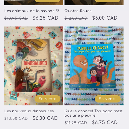
Les animaux de la savane 🦒
Quatre-Roues
Prix
Prix
$6.25 CAD
Prix
Prix
$6.00 CAD
$13.95 CAD
$12.00 CAD
habituel
promotionnel
habituel
promotionnel
En vente
En vente
Les nouveaux dinosaures
Quelle chance! Ton papa n’est
pas une pieuvre
Prix
Prix
$6.00 CAD
$13.50 CAD
Prix
Prix
$6.75 CAD
$11.99 CAD
habituel
promotionnel