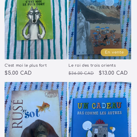
En vente
C’est moi le plus fort
Le roi des trois orients
Prix
$5.00 CAD
Prix
Prix
$13.00 CAD
$36.00 CAD
habituel
habituel
promotionnel