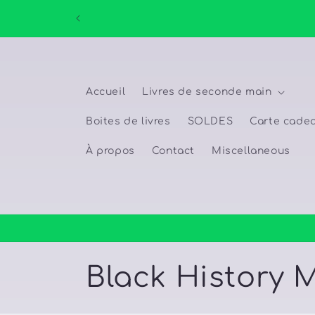
et
passer
au
contenu
Accueil
Livres de seconde main
Boites de livres
SOLDES
Carte cade
À propos
Contact
Miscellaneous
C
Black History 
o