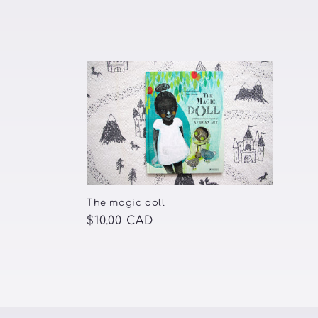
l
l
e
c
t
The magic doll
i
Prix
$10.00 CAD
habituel
o
n