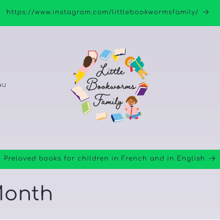
https://www.instagram.com/littlebookwormsfamily/
au
Preloved books for children in French and in English
Month