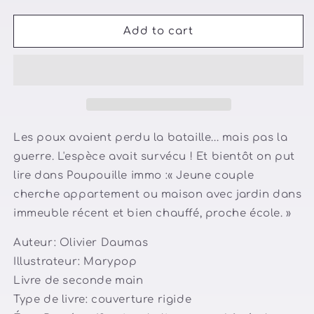
quantity
quantity
for
for
La
La
Add to cart
guerre
guerre
des
des
poux
poux
Les poux avaient perdu la bataille... mais pas la
guerre. L'espèce avait survécu ! Et bientôt on put
lire dans Poupouille immo :« Jeune couple
cherche appartement ou maison avec jardin dans
immeuble récent et bien chauffé, proche école. »
Auteur:
Olivier Daumas
Illustrateur:
Marypop
Livre de seconde main
Type de livre: couverture rigide