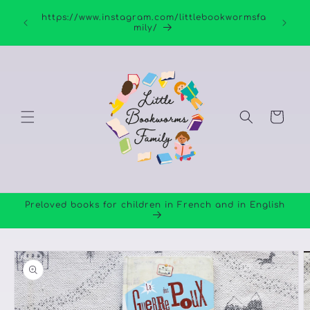
Skip to
https://www.instagram.com/littlebookwormsfa
content
mily/
Cart
Preloved books for children in French and in English
Skip to
product
information